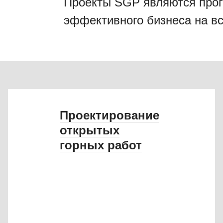
Проекты SGP являются прог
МАРКШЕЙДЕРСКОЕ ОБЕСПЕЧЕНИЕ
эффективного бизнеса на вс
ЗЕМЕЛЬНЫЕ ОТНОШЕНИЯ
АЭРОФОТОСЪЕМКА
СТРОИТЕЛЬСТВО И СТРОИТЕЛЬНЫЙ
КОНТРОЛЬ
Проектирование
открытых
АВТОРСКИЙ НАДЗОР
горных работ
ПОДГОТОВКА ИСХОДНОЙ
ИНФОРМАЦИИ
КОНТАКТЫ