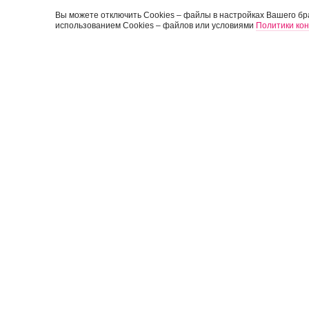
Вы можете отключить Cookies – файлы в настройках Вашего бра
использованием Cookies – файлов или условиями
Политики ко
КОМПАНИЯ
ГЕОЛОГОРА
ГЕОЛОГИЧ
О компании
Геологическ
Руководители компании
Геологоразв
Структура компании
ИНЖЕНЕРН
Отзывы клиентов
Общественные обсуждения
Инженерные
Разработка програм