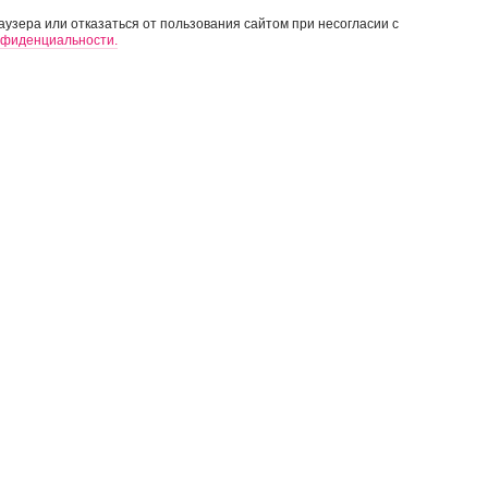
узера или отказаться от пользования сайтом при несогласии с
нфиденциальности.
ЗВЕДКА И
МАРКШЕЙДЕРСКОЕ ОБЕ
ЕСКОЕ ОБЕСПЕЧЕНИЕ
ЗЕМЕЛЬНЫЕ ОТНОШЕНИ
ие работы
едка и камеральные работы
АЭРОФОТОСЪЕМКА
ЫЕ ИЗЫСКАНИЯ
ПРОЕКТИРОВАНИЕ
 изыскания
Горнодобывающие предпр
м мониторинга/