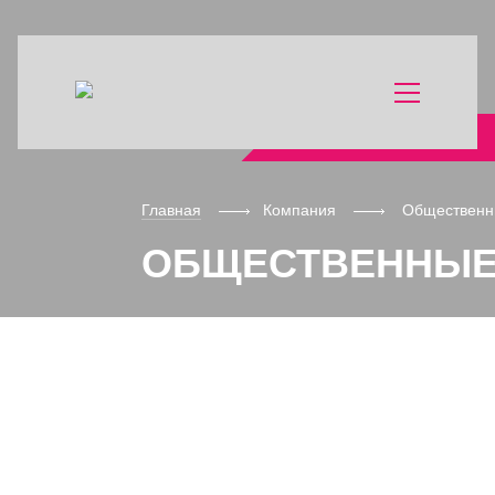
КОМПАНИЯ
Главная
Компания
Общественн
ПРОЕКТИРОВАНИЕ
ОБЩЕСТВЕННЫЕ
ИНЖЕНЕРНЫЕ ИЗЫСКАНИЯ
ГЕОЛОГОРАЗВЕДКА И
ГЕОЛОГИЧЕСКОЕ ОБЕСПЕЧЕНИЕ
ОХРАНА ОКРУЖАЮЩЕЙ СРЕДЫ