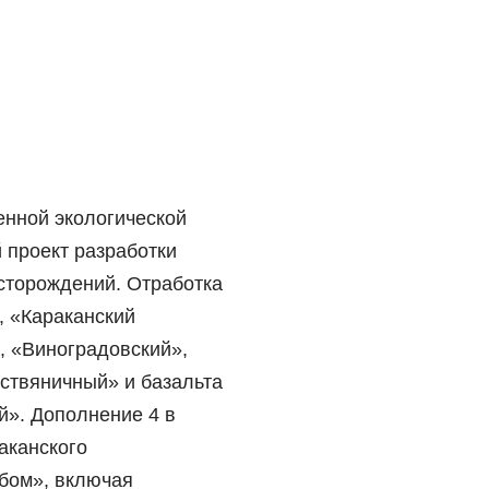
енной экологической
 проект разработки
сторождений. Отработка
, «Караканский
, «Виноградовский»,
ствяничный» и базальта
й». Дополнение 4 в
аканского
бом», включая