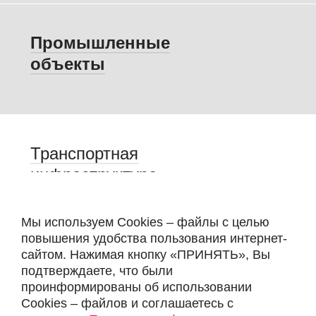
АЭРОФОТОСЪЕМКА
СТРОИТЕЛЬСТВО И СТРОИТЕЛЬНЫЙ
Промышленные
КОНТРОЛЬ
объекты
АВТОРСКИЙ НАДЗОР
ПОДГОТОВКА ИСХОДНОЙ ИНФОРМАЦИИ
Транспортная
КОНТАКТЫ
инфраструктура
Мы используем Cookies – файлы с целью
повышения удобства пользования интернет-
сайтом. Нажимая кнопку «ПРИНЯТЬ», Вы
подтверждаете, что были
проинформированы об использовании
Cookies – файлов и соглашаетесь с