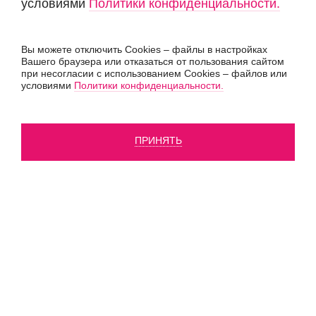
условиями
Политики конфиденциальности.
Вы можете отключить Cookies – файлы в настройках
Вашего браузера или отказаться от пользования сайтом
при несогласии с использованием Cookies – файлов или
условиями
Политики конфиденциальности.
ПРИНЯТЬ
Инжиниринговая компания «SGP»,
Все права защищены
, 2026
Политика конфиденциальности
Согласие на обработку персональных данных
Создание сайта
«Пятое измерение»