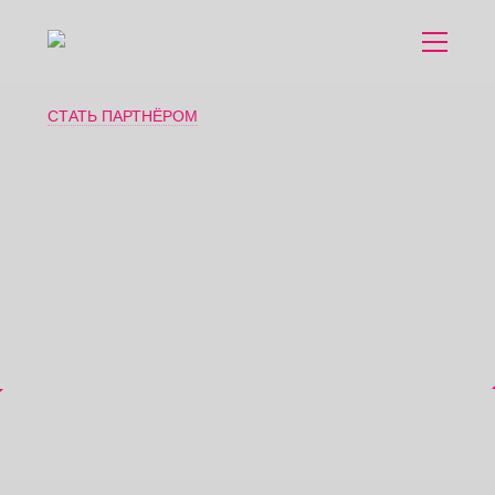
КОМПАНИЯ
СТАТЬ ПАРТНЁРОМ
ПРОЕКТИРОВАНИЕ
ИНЖЕНЕРНЫЕ ИЗЫСКАНИЯ
ГЕОЛОГОРАЗВЕДКА И ГЕОЛОГИЧЕСКОЕ
ОБЕСПЕЧЕНИЕ
ОХРАНА ОКРУЖАЮЩЕЙ СРЕДЫ
МАРКШЕЙДЕРСКОЕ ОБЕСПЕЧЕНИЕ
ЗЕМЕЛЬНЫЕ ОТНОШЕНИЯ